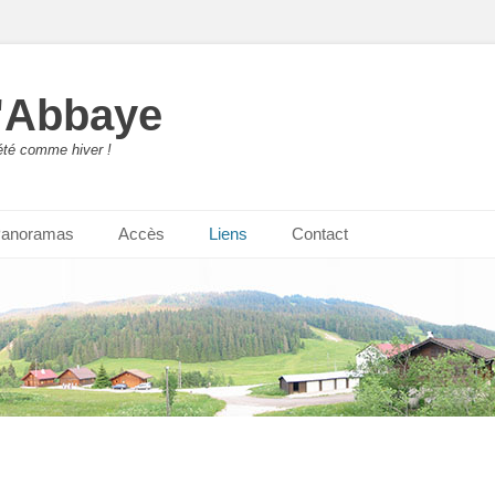
l'Abbaye
été comme hiver !
anoramas
Accès
Liens
Contact